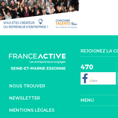
REJOIGNEZ LA 
470
NOUS TROUVER
NEWSLETTER
MENU
MENTIONS LÉGALES