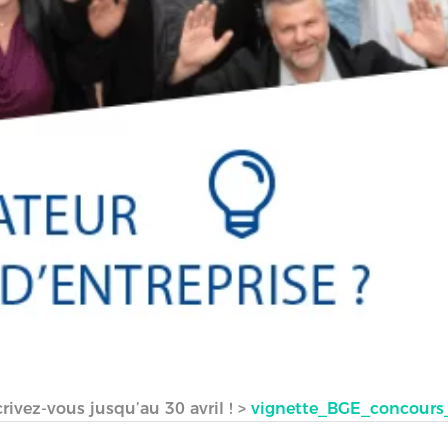
rivez-vous jusqu’au 30 avril !
>
vignette_BGE_concours