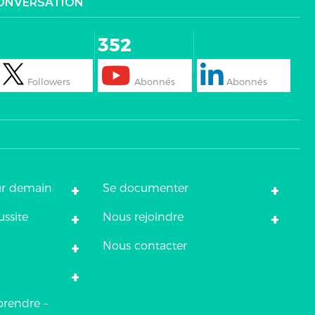
CONVERSATION
352
+
+
ur demain
Se documenter
+
+
ussite
Nous rejoindre
+
Nous contacter
+
prendre –