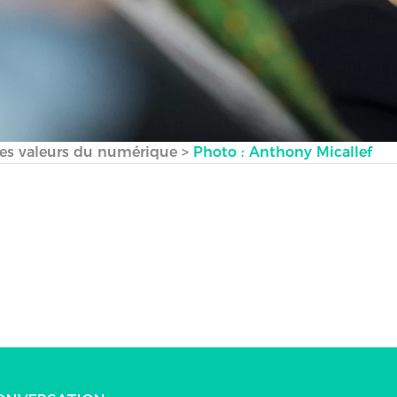
t les valeurs du numérique
>
Photo : Anthony Micallef